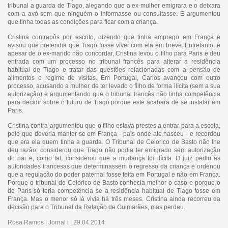
tribunal a guarda de Tiago, alegando que a ex-mulher emigrara e o deixara
com a avó sem que ninguém o informasse ou consultasse. E argumentou
que tinha todas as condições para ficar com a criança.
Cristina contrapôs por escrito, dizendo que tinha emprego em França e
avisou que pretendia que Tiago fosse viver com ela em breve. Entretanto, e
apesar de o ex-marido não concordar, Cristina levou o filho para Paris e deu
entrada com um processo no tribunal francês para alterar a residência
habitual de Tiago e tratar das questões relacionadas com a pensão de
alimentos e regime de visitas. Em Portugal, Carlos avançou com outro
processo, acusando a mulher de ter levado o filho de forma ilícita (sem a sua
autorização) e argumentando que o tribunal francês não tinha competência
para decidir sobre o futuro de Tiago porque este acabara de se instalar em
Paris.
Cristina contra-argumentou que o filho estava prestes a entrar para a escola,
pelo que deveria manter-se em França - país onde até nasceu - e recordou
que era ela quem tinha a guarda. O Tribunal de Celorico de Basto não lhe
deu razão: considerou que Tiago não podia ter emigrado sem autorização
do pai e, como tal, considerou que a mudança foi ilícita. O juiz pediu às
autoridades francesas que determinassem o regresso da criança e ordenou
que a regulação do poder paternal fosse feita em Portugal e não em França.
Porque o tribunal de Celorico de Basto conhecia melhor o caso e porque o
de Paris só teria competência se a residência habitual de Tiago fosse em
França. Mas o menor só lá vivia há três meses. Cristina ainda recorreu da
decisão para o Tribunal da Relação de Guimarães, mas perdeu.
Rosa Ramos | Jornal i | 29.04.2014