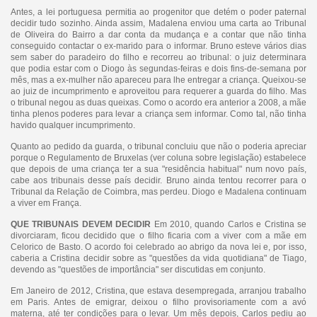
Antes, a lei portuguesa permitia ao progenitor que detém o poder paternal
decidir tudo sozinho. Ainda assim, Madalena enviou uma carta ao Tribunal
de Oliveira do Bairro a dar conta da mudança e a contar que não tinha
conseguido contactar o ex-marido para o informar. Bruno esteve vários dias
sem saber do paradeiro do filho e recorreu ao tribunal: o juiz determinara
que podia estar com o Diogo às segundas-feiras e dois fins-de-semana por
mês, mas a ex-mulher não apareceu para lhe entregar a criança. Queixou-se
ao juiz de incumprimento e aproveitou para requerer a guarda do filho. Mas
o tribunal negou as duas queixas. Como o acordo era anterior a 2008, a mãe
tinha plenos poderes para levar a criança sem informar. Como tal, não tinha
havido qualquer incumprimento.
Quanto ao pedido da guarda, o tribunal concluiu que não o poderia apreciar
porque o Regulamento de Bruxelas (ver coluna sobre legislação) estabelece
que depois de uma criança ter a sua "residência habitual" num novo país,
cabe aos tribunais desse país decidir. Bruno ainda tentou recorrer para o
Tribunal da Relação de Coimbra, mas perdeu. Diogo e Madalena continuam
a viver em França.
QUE TRIBUNAIS DEVEM DECIDIR
Em 2010, quando Carlos e Cristina se
divorciaram, ficou decidido que o filho ficaria com a viver com a mãe em
Celorico de Basto. O acordo foi celebrado ao abrigo da nova lei e, por isso,
caberia a Cristina decidir sobre as "questões da vida quotidiana" de Tiago,
devendo as "questões de importância" ser discutidas em conjunto.
Em Janeiro de 2012, Cristina, que estava desempregada, arranjou trabalho
em Paris. Antes de emigrar, deixou o filho provisoriamente com a avó
materna, até ter condições para o levar. Um mês depois, Carlos pediu ao