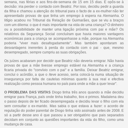
semana, nas férias e aos fins-de-semana de 15 em 15 dias. E opôs-se à
decisão: iria perder o contacto com Beatriz. Por isso, decidiu pedir a guarda
da filha e chamou a atenção do tribunal para o facto de a ex-mulher não ter
apresentado provas de que tinha um emprego à espera na Alemanha. O
litígio acabou no Tribunal da Relação de Guimarães, que se viu a braços
com um dilema: o que é mais importante na vida de uma criança? O dinheiro
ou a possibilidade de manter uma ligação próxima com pai e mãe? Os
relatórios da Segurança Social concluíram que havia maiores vantagens
económicas para a criança se acompanhasse a mãe, porque na Alemanha
poderia "viver mais desafogadamente". Mas também apontaram as
desvantagens inerentes à perda do contacto com o pai - que, mesmo
desempregado, sempre cumpriu as suas obrigações.
Os juízes acabaram por decidir que Beatriz não deveria emigrar. Não havia
provas de que a mãe tivesse emprego estável na Alemanha e a criança
ficaria privada do "convívio com o pai" e a família. Deixar Beatriz emigrar,
conclui o acórdão, a que o
i
teve acesso, seria colocá-la numa situação de
insegurança por falta de cautelas mínimas quanto à sua real e efectiva
realização como pessoa humana no país para onde a mãe a quer levar".
O PROBLEMA DAS VISITAS
Diogo tinha três anos quando a mãe decidiu
emigrar para França, país onde tinha trabalho, tios e primos. Madalena deu
o passo depois de ter ficado desempregada e decidiu levar o filho com ela
sem consultar o ex-marido. Mas sabia o que estava a fazer: o acordo de
regulação do poder parental de Diogo tinha sido assinado antes de 2008. E
só a partir desse ano é que passou a ser obrigatório que pais separados
decidam em conjunto as questões importantes da vida do filho, como uma
mudança de casa.