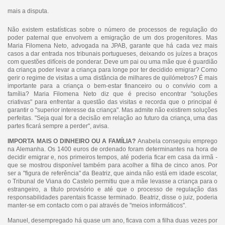
mais a disputa.
Não existem estatísticas sobre o número de processos de regulação do
poder paternal que envolvem a emigração de um dos progenitores. Mas
Maria Filomena Neto, advogada na JPAB, garante que há cada vez mais
casos a dar entrada nos tribunais portugueses, deixando os juízes a braços
com questões difíceis de ponderar. Deve um pai ou uma mãe que é guardião
da criança poder levar a criança para longe por ter decidido emigrar? Como
gerir o regime de visitas a uma distância de milhares de quilómetros? É mais
importante para a criança o bem-estar financeiro ou o convívio com a
família? Maria Filomena Neto diz que é preciso encontrar "soluções
criativas" para enfrentar a questão das visitas e recorda que o principal é
garantir o "superior interesse da criança". Mas admite não existirem soluções
perfeitas. "Seja qual for a decisão em relação ao futuro da criança, uma das
partes ficará sempre a perder", avisa.
IMPORTA MAIS O DINHEIRO OU A FAMÍLIA?
Anabela conseguiu emprego
na Alemanha. Os 1400 euros de ordenado foram determinantes na hora de
decidir emigrar e, nos primeiros tempos, até poderia ficar em casa da irmã -
que se mostrou disponível também para acolher a filha de cinco anos. Por
ser a "figura de referência" da Beatriz, que ainda não está em idade escolar,
o Tribunal de Viana do Castelo permitiu que a mãe levasse a criança para o
estrangeiro, a título provisório e até que o processo de regulação das
responsabilidades parentais ficasse terminado. Beatriz, disse o juiz, poderia
manter-se em contacto com o pai através de "meios informáticos".
Manuel, desempregado há quase um ano, ficava com a filha duas vezes por