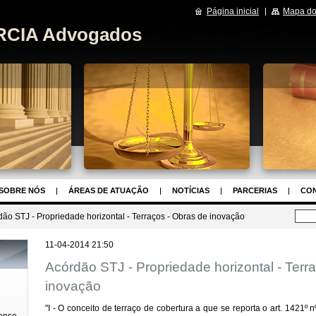
Página inicial
Mapa do 
RCIA Advogados
SOBRE NÓS
ÁREAS DE ATUAÇÃO
NOTÍCIAS
PARCERIAS
CO
ão STJ - Propriedade horizontal - Terraços - Obras de inovação
11-04-2014 21:50
Acórdão STJ - Propriedade horizontal - Terr
inovação
"I - O conceito de terraço de cobertura a que se reporta o art. 1421º 
ense,