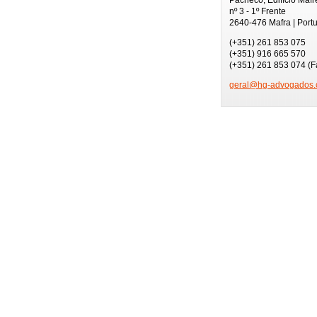
nº 3 - 1º Frente
2640-476 Mafra | Port
(+351) 261 853 075
(+351) 916 665 570
(+351) 261 853 074 (F
geral@hg
-advogad
os