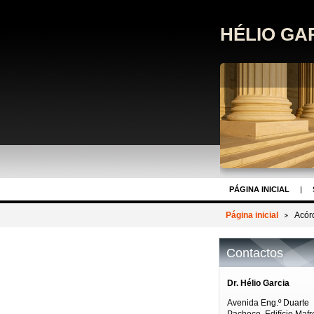
HÉLIO GA
PÁGINA INICIAL
Página inicial
Acórd
Contactos
Dr. Hélio Garcia
Avenida Eng.º Duarte
Pacheco, Edifício Mafr