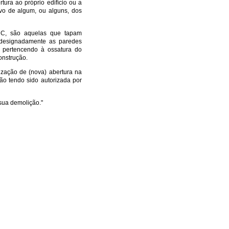
tura ao próprio edifício ou a
ivo de algum, ou alguns, dos
 CC, são aquelas que tapam
, designadamente as paredes
o pertencendo à ossatura do
onstrução.
ização de (nova) abertura na
não tendo sido autorizada por
 sua demolição."