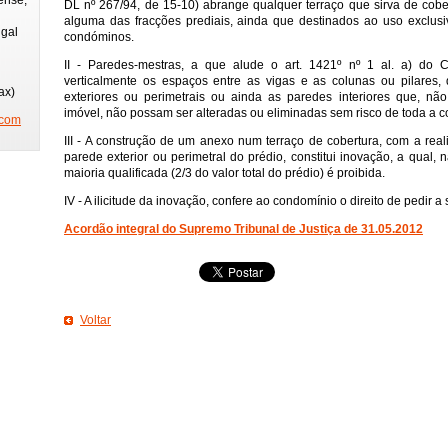
DL nº 267/94, de 15-10) abrange qualquer terraço que sirva de cober
alguma das fracções prediais, ainda que destinados ao uso exclus
ugal
condóminos.
II - Paredes-mestras, a que alude o art. 1421º nº 1 al. a) do
verticalmente os espaços entre as vigas e as colunas ou pilares
ax)
exteriores ou perimetrais ou ainda as paredes interiores que, nã
imóvel, não possam ser alteradas ou eliminadas sem risco de toda a c
.com
III - A construção de um anexo num terraço de cobertura, com a real
parede exterior ou perimetral do prédio, constitui inovação, a qual, 
maioria qualificada (2/3 do valor total do prédio) é proibida.
IV - A ilicitude da inovação, confere ao condomínio o direito de pedir a
Acordão integral do Supremo Tribunal de Justiça de 31.05.2012
Voltar